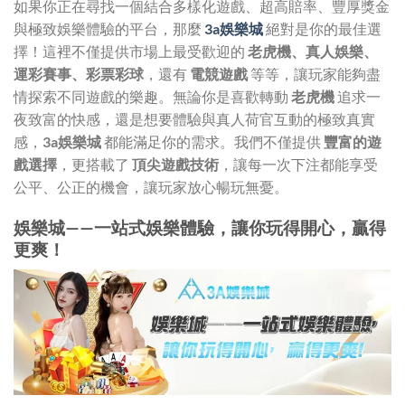
如果你正在尋找一個結合多樣化遊戲、超高賠率、豐厚獎金
與極致娛樂體驗的平台，那麼
3a娛樂城
絕對是你的最佳選
擇！這裡不僅提供市場上最受歡迎的
老虎機、真人娛樂、
運彩賽事、彩票彩球
，還有
電競遊戲
等等，讓玩家能夠盡
情探索不同遊戲的樂趣。無論你是喜歡轉動
老虎機
追求一
夜致富的快感，還是想要體驗與真人荷官互動的極致真實
感，
3a娛樂城
都能滿足你的需求。我們不僅提供
豐富的遊
戲選擇
，更搭載了
頂尖遊戲技術
，讓每一次下注都能享受
公平、公正的機會，讓玩家放心暢玩無憂。
娛樂城——一站式娛樂體驗，讓你玩得開心，贏得
更爽！