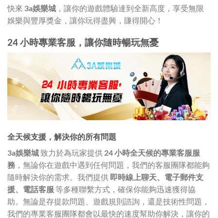
快來
3a娛樂城
，讓你的遊戲體驗達到全新高度，享受無限
娛樂與豐厚獎金，讓你玩得盡興，賺得開心！
24 小時專業客服，讓你隨時暢玩無憂
全天候支援，解決你的所有問題
3a娛樂城
致力於為玩家提供
24 小時全天候的專業客服服
務
，無論你在遊戲中遇到任何問題，我們的客服團隊都能夠
隨時解決你的需求。我們提供
即時線上聊天、電子郵件支
援、電話客服
等多種聯繫方式，確保你能夠迅速獲得協
助。無論是存提款問題、遊戲規則諮詢，還是技術性問題，
我們的專業客服團隊都會以最快的速度幫助你解決，讓你的