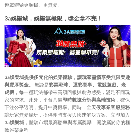
遊戲體驗更順暢、更無憂。
3a娛樂城，娛樂無極限，獎金拿不完！
3a娛樂城提供多元化的娛樂體驗，讓玩家盡情享受無限樂趣
與豐厚獎金。
無論是
彩票彩球、運彩賽事、電競遊戲、老
虎機
，每一種玩法都帶來高額回報與刺激感受，滿足不同玩
家的需求。此外，平台具備
即時數據分析與高端技術
，確保
下注公平透明，提升中獎機率。同時，
全天候專業客服服務
讓玩家無憂暢玩，提供即時支援與快速解決方案。立即加入
3a娛樂城
，體驗市場最高賠率與專屬獎勵，開啟屬於你的極
致娛樂旅程！