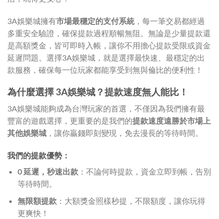
3A娛樂城擁有
市場最穩定的支付系統
，每一筆交易都經過
多重安全驗證，確保提款過程順暢無阻。無論是少量提款還
是高額獎金，皆可即時入帳，讓你不用擔心提款受限或資金
延遲問題。選擇3A娛樂城，就是選擇最快速、最穩定的出
款服務，確保每一位玩家都能享受到無與倫比的便利性！
為什麼選擇 3A娛樂城？提款速度無人能比！
3A娛樂城能夠成為台灣玩家的首選，不僅因為我們擁有最
豐富的遊戲選擇，更重要的是我們的
提款速度遠勝於市場上
其他娛樂城
，讓你贏錢即刻變現，免去漫長的等待時間。
我們的提款優勢：
0 延遲，秒速出款
：不論何時提款，資金立即到帳，告別
等待時間。
無限額提款
：大額獎金照樣秒提，不限額度，讓你玩得
更爽快！