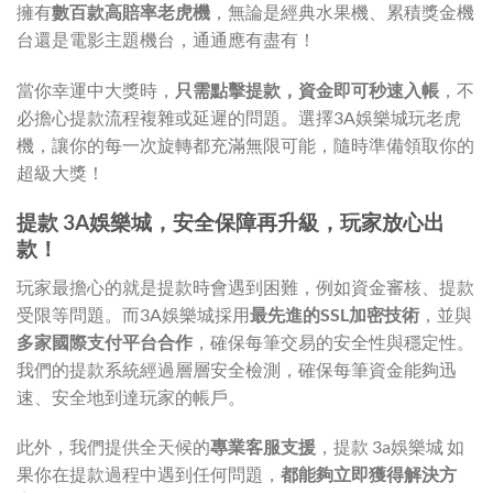
擁有
數百款高賠率老虎機
，無論是經典水果機、累積獎金機
台還是電影主題機台，通通應有盡有！
當你幸運中大獎時，
只需點擊提款，資金即可秒速入帳
，不
必擔心提款流程複雜或延遲的問題。選擇3A娛樂城玩老虎
機，讓你的每一次旋轉都充滿無限可能，隨時準備領取你的
超級大獎！
提款 3A娛樂城，安全保障再升級，玩家放心出
款！
玩家最擔心的就是提款時會遇到困難，例如資金審核、提款
受限等問題。而3A娛樂城採用
最先進的SSL加密技術
，並與
多家國際支付平台合作
，確保每筆交易的安全性與穩定性。
我們的提款系統經過層層安全檢測，確保每筆資金能夠迅
速、安全地到達玩家的帳戶。
此外，我們提供全天候的
專業客服支援
，提款 3a娛樂城 如
果你在提款過程中遇到任何問題，
都能夠立即獲得解決方