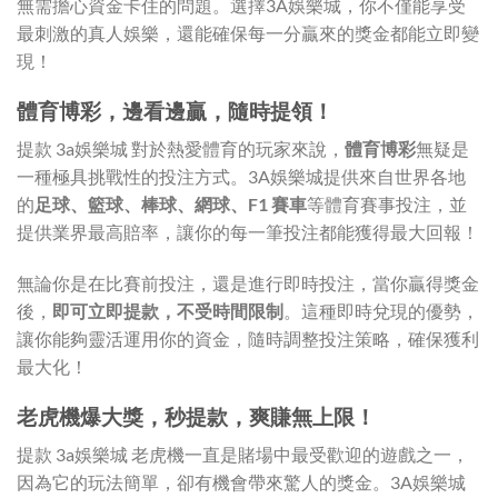
無需擔心資金卡住的問題。選擇3A娛樂城，你不僅能享受
最刺激的真人娛樂，還能確保每一分贏來的獎金都能立即變
現！
體育博彩，邊看邊贏，隨時提領！
提款 3a娛樂城 對於熱愛體育的玩家來說，
體育博彩
無疑是
一種極具挑戰性的投注方式。3A娛樂城提供來自世界各地
的
足球、籃球、棒球、網球、F1 賽車
等體育賽事投注，並
提供業界最高賠率，讓你的每一筆投注都能獲得最大回報！
無論你是在比賽前投注，還是進行即時投注，當你贏得獎金
後，
即可立即提款，不受時間限制
。這種即時兌現的優勢，
讓你能夠靈活運用你的資金，隨時調整投注策略，確保獲利
最大化！
老虎機爆大獎，秒提款，爽賺無上限！
提款 3a娛樂城 老虎機一直是賭場中最受歡迎的遊戲之一，
因為它的玩法簡單，卻有機會帶來驚人的獎金。3A娛樂城