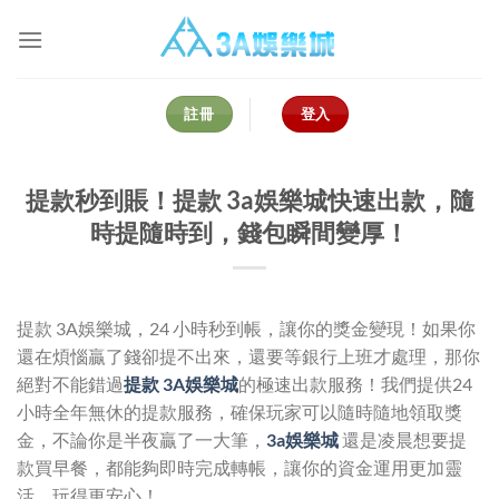
Skip
to
content
註冊
登入
提款秒到賬！提款 3a娛樂城快速出款，隨
時提隨時到，錢包瞬間變厚！
提款 3A娛樂城，24 小時秒到帳，讓你的獎金變現！如果你
還在煩惱贏了錢卻提不出來，還要等銀行上班才處理，那你
絕對不能錯過
提款 3A娛樂城
的極速出款服務！我們提供24
小時全年無休的提款服務，確保玩家可以隨時隨地領取獎
金，不論你是半夜贏了一大筆，
3a娛樂城
還是凌晨想要提
款買早餐，都能夠即時完成轉帳，讓你的資金運用更加靈
活，玩得更安心！