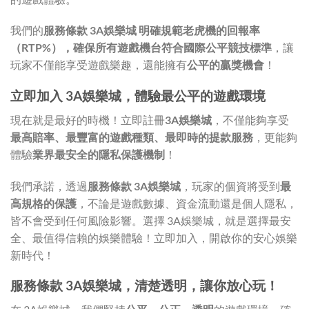
我們的
服務條款 3A娛樂城
明確規範老虎機的回報率
（RTP%），確保所有遊戲機台符合國際公平競技標準
，讓
玩家不僅能享受遊戲樂趣，還能擁有
公平的贏獎機會
！
立即加入 3A娛樂城，體驗最公平的遊戲環境
現在就是最好的時機！立即註冊
3A娛樂城
，不僅能夠享受
最高賠率、最豐富的遊戲種類、最即時的提款服務
，更能夠
體驗
業界最安全的隱私保護機制
！
我們承諾，透過
服務條款 3A娛樂城
，玩家的個資將受到
最
高規格的保護
，不論是遊戲數據、資金流動還是個人隱私，
皆不會受到任何風險影響。選擇 3A娛樂城，就是選擇最安
全、最值得信賴的娛樂體驗！立即加入，開啟你的安心娛樂
新時代！
服務條款 3A娛樂城，清楚透明，讓你放心玩！