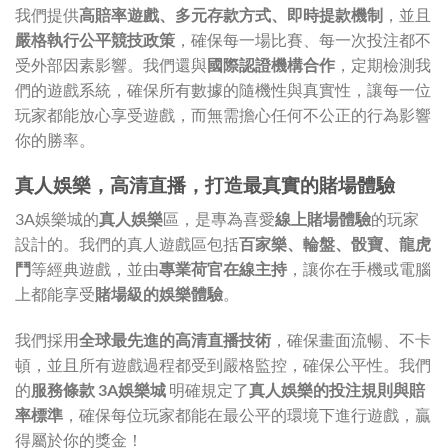
我們提供
高賠率遊戲、多元存款方式、即時提款機制
，並且
嚴格執行公平競技政策
，確保每一場比賽、每一次投注都不
受外部因素影響。我們還與
國際認證機構合作
，定期檢測我
們的遊戲系統，確保所有數據的隨機性與真實性，讓每一位
玩家都能放心享受遊戲，而無需擔心任何不公正的行為影響
你的勝率。
真人娛樂，高清直播，打造最真實的賭場體驗
3A娛樂城的
真人娛樂
區，是專為喜愛
線上賭場體驗
的玩家
設計的。我們的真人遊戲區包括
百家樂、輪盤、骰寶、龍虎
鬥
等經典遊戲，並由
專業荷官在線主持
，讓你在手機或電腦
上都能享受
賭場級的娛樂體驗
。
我們採用
全球最先進的高清直播技術
，確保畫面流暢、不卡
頓，並且所有遊戲過程都受到嚴格監控，確保公平性。我們
的
服務條款 3A娛樂城
明確規定了
真人娛樂的投注規則與賠
率標準
，確保每位玩家都能在最公平的環境下進行遊戲，贏
得屬於你的獎金！