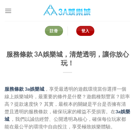
Skip
to
content
註冊
登入
服務條款 3A娛樂城，清楚透明，讓你放心
玩！
服務條款 3a娛樂城
，享受最透明的遊戲環境當你選擇一個
線上娛樂城時，最重要的條件是什麼？遊戲種類豐富？賠率
高？提款速度快？ 其實，最根本的關鍵是平台是否擁有清
楚且透明的服務條款，確保玩家的權益不受損害。在
3a娛樂
城
，我們以誠信經營、公開透明為核心，確保每位玩家都
能在最公平的環境中自由投注，享受極致娛樂體驗。